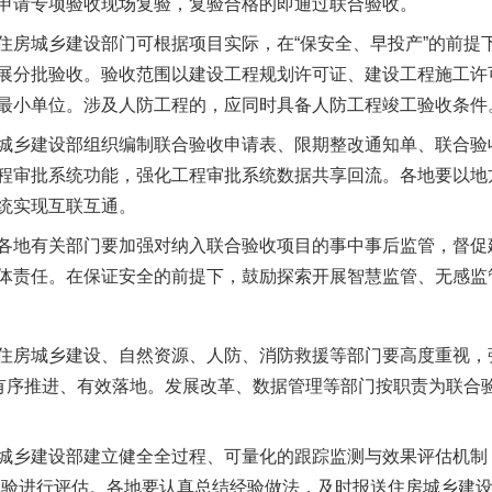
申请专项验收现场复验，复验合格的即通过联合验收。
城乡建设部门可根据项目实际，在“保安全、早投产”的前提
展分批验收。验收范围以建设工程规划许可证、建设工程施工许
今年投资意愿榜揭晓
最小单位。涉及人防工程的，应同时具备人防工程竣工验收条件
乡建设部组织编制联合验收申请表、限期整改通知单、联合验
程审批系统功能，强化工程审批系统数据共享回流。各地要以地
统实现互联互通。
地有关部门要加强对纳入联合验收项目的事中事后监管，督促
体责任。在保证安全的前提下，鼓励探索开展智慧监管、无感监
房城乡建设、自然资源、人防、消防救援等部门要高度重视，
”有序推进、有效落地。发展改革、数据管理等部门按职责为联合验
魏明亮严重违纪违法案透视
乡建设部建立健全全过程、可量化的跟踪监测与效果评估机制，
体验进行评估。各地要认真总结经验做法，及时报送住房城乡建