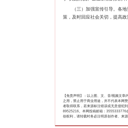
（三）加强宣传引导。各地要
策，及时回应社会关切，提高政
“刷贴”乱象丛生
【免责声明】：以上图、文、音/视频文章
之用，禁止用于商业用途，并不代表本网赞
者取得联系，若来源标注错误或无意侵犯到您的
89525216。本网投稿邮箱：355533
创权利，请转载时务必注明原创作者、来源：
揭批美国五大"原罪"