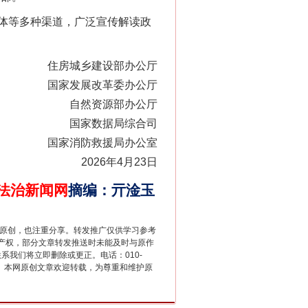
体等多种渠道，广泛宣传解读政
住房城乡建设部办公厅
国家发展改革委办公厅
自然资源部办公厅
别拿“量子”当幌子
国家数据局综合司
国家消防救援局办公室
2026年4月23日
法治新闻网
摘编
：
亓淦玉
重原创，也注重分享。转发推广仅供学习参考
产权，部分文章转发推送时未能及时与原作
联系我们将立即删除或更正。电话：010-
2 1号。本网原创文章欢迎转载，为尊重和维护原
习近平的“航天情”