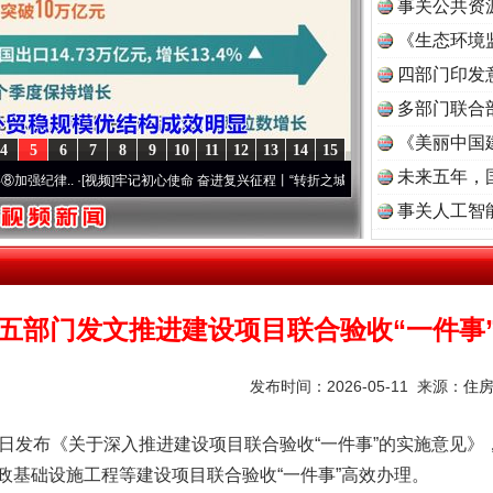
事关公共资
《生态环境
读
四部门印发
多部门联合
《美丽中国
4
5
6
7
8
9
10
11
12
13
14
15
未来五年，
..
·[视频]
牢记初心使命 奋进复兴征程丨“转折之城”激荡..
·[视频]
牢记初心使命 奋进复兴
事关人工智
五部门发文推进建设项目联合验收“一件事
发布时间：2026-05-11 来源：
住
发布《关于深入推进建设项目联合验收“一件事”的实施意见》
政基础设施工程等建设项目联合验收“一件事”高效办理。