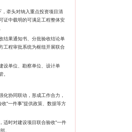
下，牵头对纳入重点投资项目清
可证中载明的可满足工程整体安
新中国诞生的见证
。
收结果通知书、分批验收结论单
方工程审批系统为枢纽开展联合
建设单位、勘察单位、设计单
管。
强化协同联动，形成工作合力，
收“一件事”提供政策、数据等方
千亩耕地变“别墅”
适时对建设项目联合验收“一件
设部。