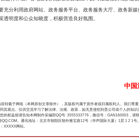
充分利用政府网站、政务服务平台、政务服务大厅、政务新媒
策透明度和公众知晓度，积极营造良好氛围。
生物安全法正式实施
中国
内容转载于网络（本网原创文章除外），其版权均属于原作者或归属权利人。我们尊
同其观点。仅供交流学习了解法律、法规、政策，如无意侵犯到贵公司或个人的知识
权益烦请告知本网制作采编部QQ号: 3555333776，微信号：GAN160003，请
3776@QQ.COM。通讯地址：北京市朝阳区朝外雅宝路12号（华声国际大厦）1层 1 
XXXXX网站。
"炒鞋教程"里的骗局