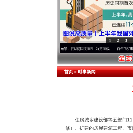
1
2
3
 奋进复兴征程丨宝塔山下好光景..
·[视频]
因党而生 为党而战——百年“纪”事⑧加强纪律
首页
»
时事新闻
住房城乡建设部等五部门11日
修）、扩建的房屋建筑工程、市