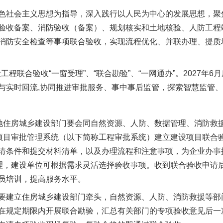
茶叶“炒上天”
社会主义思想为指导，深入践行以人民为中心的发展思想，聚
验收备案、消防验收（备案）、规划核实和土地核验、人防工程
消防安全检查等事项联合验收，实现流程优化、并联办理、提质
程联合验收“一窗受理”、“联合勘验”、“一网通办”。2027年
与实时回流,协同推进审批服务、事中事后监管，探索智慧监管
住房城乡建设部门要会同自然资源、人防、数据管理、消防救
谢谢有你温暖了四季
设项目审批管理系统（以下简称工程审批系统）建立建设项目联合验
请条件和提交材料清单，以及办理流程和注意事项，为企业办事
管理，建设单位可根据需求灵活选择验收事项。收到联合验收申请
员培训，提高服务水平。
建立住房城乡建设部门牵头，自然资源、人防、消防救援等部
在规定期限内开展联合勘验，汇总有关部门的专项验收意见后一