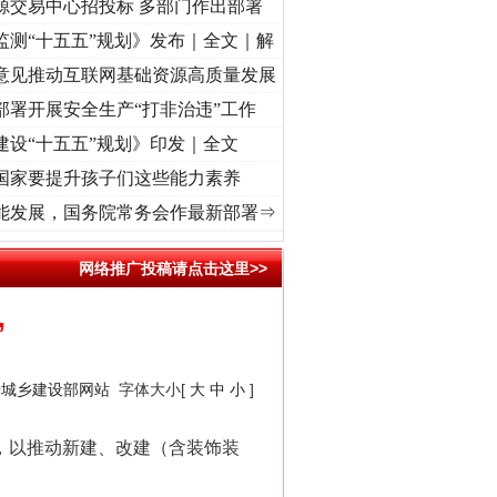
源交易中心招投标 多部门作出部署
监测“十五五”规划》发布｜全文｜解
意见推动互联网基础资源高质量发展
部署开展安全生产“打非治违”工作
建设“十五五”规划》印发｜全文
国家要提升孩子们这些能力素养
征程丨红船起航处 潮起..
·[视频]
一首歌的时间，读懂乐至的“诗与远方”
·[视频]
从《水
能发展，国务院常务会作最新部署⇒
网络推广投稿请点击这里>>
”
房城乡建设部网站
字体大小[
大
中
小
]
，以推动新建、改建（含装饰装