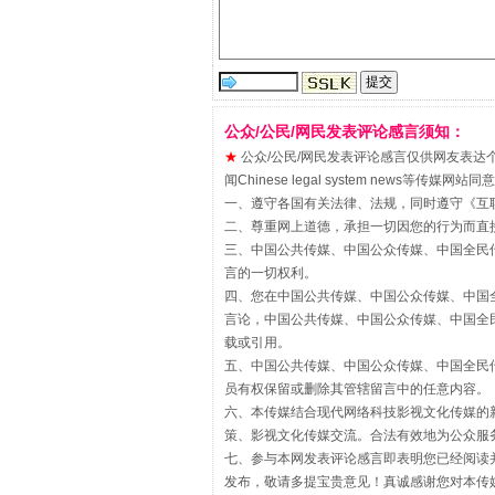
站台名比不上好声名
公众/公民/网民发表评论感言须知：
★
公众/公民/网民发表评论感言仅供网友表达个人看法
闻Chinese legal system new
一、遵守各国有关法律、法规，同时遵守《
互
二、尊重网上道德，承担一切因您的行为而直
三、中国公共传媒、中国公众传媒、中国全民传媒China 
言的一切权利。
四、您在中国公共传媒、中国公众传媒、中国全民传媒Chin
言论，中国公共传媒、中国公众传媒、中国全民传媒China
载或引用。
五、中国公共传媒、中国公众传媒、中国全民传媒China 
漫山遍野的桃花与雪山、麦地、白
员有权保留或删除其管辖留言中的任意内容。
六、本传媒结合现代网络科技影视文化传媒的新
策、影视文化传媒交流。合法有效地为公众服
七、参与本网发表评论感言即表明您已经阅读并
发布，敬请多提宝贵意见！真诚感谢您对本传