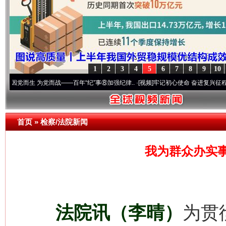
1
2
3
4
5
6
7
8
9
10
生 为党而战——百年“纪”事⑧加强纪律..
·[视频]
牢记初心使命 奋进复兴征程丨“转折之城”
首页
»
检察/法院新闻
我为群众办实
法院讯（李晴）
为贯