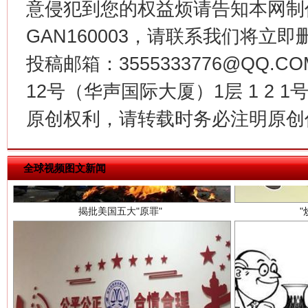
意侵犯到您的权益烦请告知本网制作采编
GAN160003，请联系我们将立即删
投稿邮箱：3555333776@QQ
12号（华声国际大厦）1层 1 2
原创权利，请转载时务必注明原创作
揭批美国五大"原罪"
全球视频图文新闻
解纷+调解+退费，一次搞定