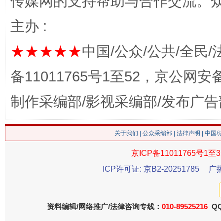
传媒网的支持帮助与合作交流。
主办 :
习近平的博鳌关键词
魏明
★★★★★
中国/公众/公共/全民/
备11011765号1至52，京公网安备：
制作采编部/影视采编部/发布广告
关于我们
|
公众采编部
|
法律声明
| 中国
京ICP备11011765号1至3
“刷贴”乱象丛生
生
ICP许可证: 京B2-20251785
广
资料编辑/网络推广/法律咨询专线：
010-89525216
QQ