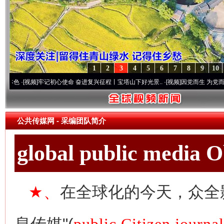
1
2
3
4
5
6
7
8
9
10
频]
牢记初心使命 奋进复兴征程丨宝塔山下好光景..
·[视频]
因党而生 为党而战——百年“
公共传媒网
-
采编团队简介
global public media 
★、
在全球化的今天，众全