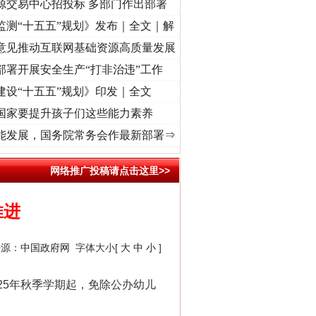
源交易中心招投标 多部门作出部署
监测“十五五”规划》发布｜全文｜解
意见推动互联网基础资源高质量发展
部署开展安全生产“打非治违”工作
建设“十五五”规划》印发｜全文
国家要提升孩子们这些能力素养
命 奋进复兴征程丨“转折之城”激荡..
·[视频]
牢记初心使命 奋进复兴征程丨红船起航处 
能发展，国务院常务会作最新部署⇒
网络推广投稿请点击这里>>
推进
来源：
中国政府网
字体大小[
大
中
小
]
5年秋季学期起，免除公办幼儿