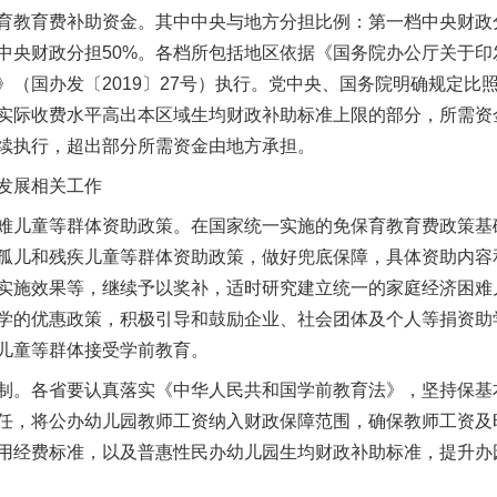
育教育费补助资金。其中中央与地方分担比例：第一档中央财政分
档中央财政分担50%。各档所包括地区依据《国务院办公厅关于
》（国办发〔2019〕27号）执行。党中央、国务院明确规定比
实际收费水平高出本区域生均财政补助标准上限的部分，所需资
续执行，超出部分所需资金由地方承担。
发展相关工作
儿童等群体资助政策。在国家统一实施的免保育教育费政策基
孤儿和残疾儿童等群体资助政策，做好兜底保障，具体资助内容
实施效果等，继续予以奖补，适时研究建立统一的家庭经济困难
学的优惠政策，积极引导和鼓励企业、社会团体及个人等捐资助
儿童等群体接受学前教育。
。各省要认真落实《中华人民共和国学前教育法》，坚持保基
任，将公办幼儿园教师工资纳入财政保障范围，确保教师工资及
用经费标准，以及普惠性民办幼儿园生均财政补助标准，提升办