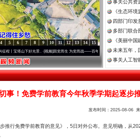
事关公共资
《生态环境
读
四部门印发
多部门联合
《美丽中国
4
5
6
7
8
9
10
11
12
13
14
15
未来五年，
塔山下好光景..
·[视频]
因党而生 为党而战——百年“纪”事⑧加强纪律..
·[视频]
牢记初心使
事关人工智
切事！免费学前教育今年秋季学期起逐步
发布时间：2025-08-06 
行免费学前教育的意见》，5日对外公布。意见明确，从202
。