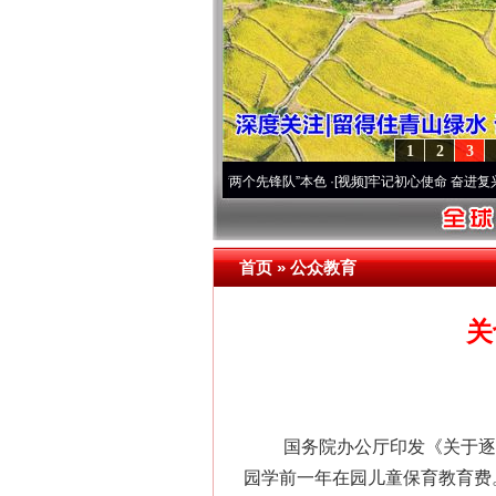
1
2
3
刻改变雪域高原..
·[视频]
永葆“两个先锋队”本色
·[视频]
牢记初心使命 奋进复兴征程丨宝
首页
»
公众教育
关
国务院办公厅印发《关于逐步推
园学前一年在园儿童保育教育费