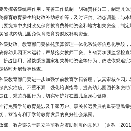
发挥省级统筹作用，完善工作机制，明确责任分工，制定具体
免保育教育费生均财政补助标准等，及时评估、动态调整，与本
门要统筹中央财政免保育教育费补助资金和地方相关资金，制定
实省域内幼儿园免保育教育费财政补助资金。
茶叶“炒上天”
级财政、教育部门要依托预算管理一体化系统等信息化手段，
确保幼儿园正常运转，严禁拖欠教师工资。各省要加强监督检查
、挤占挪用、滞拨缓拨国家相关补助资金等行为，依法依规追究
定适时开展督导检查。
级教育部门要进一步加强学前教育学籍管理，认真审核在园儿
保真实准确、不重不漏；强化培训指导，提高幼儿园园长和资助
责任，规范办园行为，切实守护好在园儿童身心健康。
行免费学前教育是涉及千家万户、事关长远发展的重要惠民举
切，营造有利于学前教育发展的良好社会氛围。
谢谢有你温暖了四季
部、教育部关于建立学前教育资助制度的意见》（财教〔2011