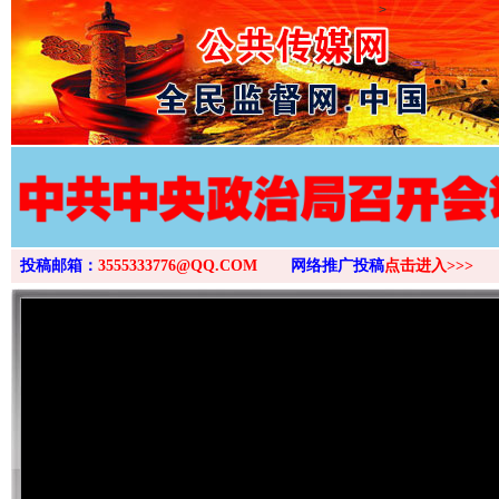
>
投稿邮箱：
3555333776@QQ.COM
网络推广投稿
点击进入>>>